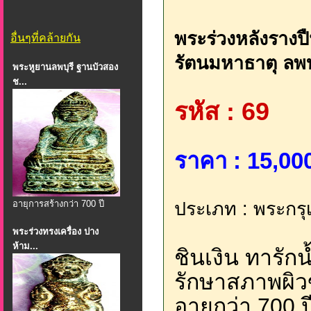
พระร่วงหลังรางปื
อื่นๆที่คล้ายกัน
รัตนมหาธาตุ ลพบุ
พระหูยานลพบุรี ฐานบัวสอง
ช...
รหัส : 69
ราคา : 15,000
อายุการสร้างกว่า 700 ปี
ประเภท : พระกรุเ
พระร่วงทรงเครื่อง ปาง
ห้าม...
ชินเงิน ทารักน้
รักษาสภาพผิว
อายุกว่า 700 