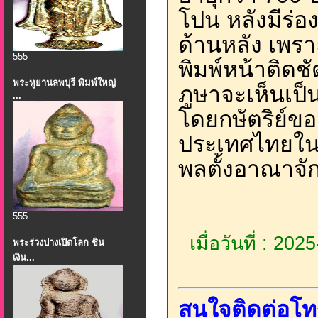
โปน หลังมีร่อ
ด้านหลัง เพราะ
555
พิมพ์หน้าติดช
พระหูยานลพบุรี พิมพ์ใหญ่
ภูษาจะเห็นเป็
...
โดยกษัตริย์ข
ประเทศไทยในช
พลตั้งอาณาจัก
555
เมื่อวันที่ : 20
พระร่วงปางเปิดโลก ชิน
เงิน...
สนใจติดต่อโท